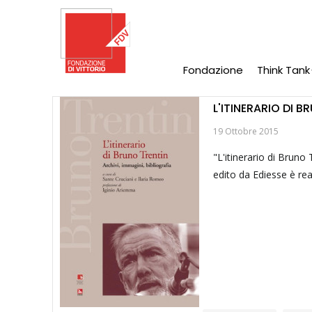
Salta
al
contenuto
principale
Fondazione
Think Tank
Main
Navigation
L'ITINERARIO DI B
19 Ottobre 2015
"L'itinerario di Bruno 
edito da Ediesse è rea