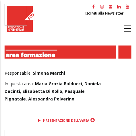
Salta
al
Iscriviti alla Newsletter
contenuto
principale
Responsabile:
Simona Marchi
In questa area:
Maria Grazia Balducci
,
Daniela
Decinti
,
Elisabetta Di Rollo
,
Pasquale
Pignatale
,
Alessandra Polverino
Presentazione dell'Area