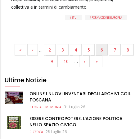
collettiva e in termini di cambiamento.
ETUI
FORMAZIONE EUROPEA
PRIMA
«
PAGINA
‹
…
PAGINA
2
PAGINA
3
PAGINA
4
PAGINA
5
PAGINA
6
PAGINA
7
PAGI
8
Paginazione
PAGINA
PRECEDENTE
ATTUALE
PAGINA
9
PAGINA
10
…
PAGINA
›
ULTIMA
»
SUCCESSIVA
PAGINA
Ultime Notizie
ONLINE I NUOVI INVENTARI DEGLI ARCHIVI CGIL
TOSCANA
31 Luglio 26
STORIA E MEMORIA
ESSERE CONTROPOTERE. L’AZIONE POLITICA
NELLO SPAZIO CIVICO
28 Luglio 26
RICERCA