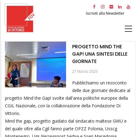
Salta
al
Iscriviti alla Newsletter
contenuto
principale
PROGETTO MIND THE
GAP! UNA SINTESI DELLE
GIORNATE
27 Marzo 2025
Pubblichiamo un resoconto
delle due giornate dedicate al
progetto Mind the Gap! svolte dall'area politiche europee della
CGIL Nazionale, con la collaborazione della Fondazione Di
Vittorio.
Mind the gap, progetto guidato dal sindacato maltese GWU e
del quale oltre alla Cgil fanno parte OPZZ Polonia, Usscg
Montenegro, Ugs Nezavisnost Serbia e Sseri Macedonia,