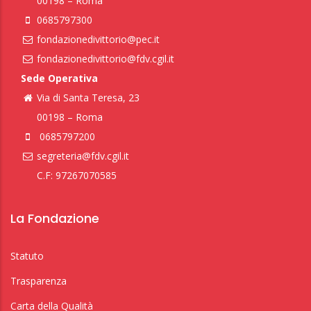
00198 – Roma
0685797300
fondazionedivittorio@pec.it
fondazionedivittorio@fdv.cgil.it
Sede Operativa
Via di Santa Teresa, 23
00198 – Roma
0685797200
segreteria@fdv.cgil.it
C.F: 97267070585
La Fondazione
Statuto
Trasparenza
Carta della Qualità