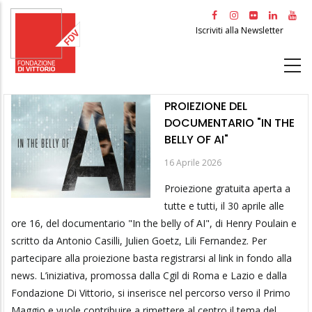
Salta
al
Iscriviti alla Newsletter
contenuto
principale
PROIEZIONE DEL
DOCUMENTARIO "IN THE
BELLY OF AI"
16 Aprile 2026
Proiezione gratuita aperta a
tutte e tutti, il 30 aprile alle
ore 16, del documentario "In the belly of AI", di Henry Poulain e
scritto da Antonio Casilli, Julien Goetz, Lili Fernandez. Per
partecipare alla proiezione basta registrarsi al link in fondo alla
news. L’iniziativa, promossa dalla Cgil di Roma e Lazio e dalla
Fondazione Di Vittorio, si inserisce nel percorso verso il Primo
Maggio e vuole contribuire a rimettere al centro il tema del