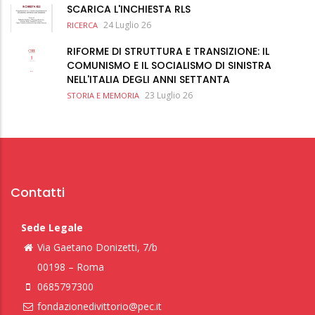
SCARICA L'INCHIESTA RLS
24 Luglio 26
RICERCA
RIFORME DI STRUTTURA E TRANSIZIONE: IL
COMUNISMO E IL SOCIALISMO DI SINISTRA
NELL'ITALIA DEGLI ANNI SETTANTA
23 Luglio 26
STORIA E MEMORIA
Contatti
Sede Legale
Via Gaetano Donizetti, 7/b
00198 – Roma
0685797300
fondazionedivittorio@pec.it