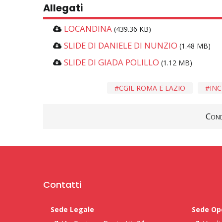
Allegati
LOCANDINA
(439.36 KB)
SLIDE DI DANIELE DI NUNZIO
(1.48 MB)
SLIDE DI GIADA POLILLO
(1.12 MB)
CGIL ROMA E LAZIO
INC
Cond
Contatti
Sede Legale
Sede Op