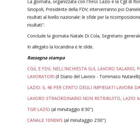
La giornata, organizzata con l'Iress Lazio e la Cgil di R
Sinopoli, Presidente della FDV; interverranno poi Daniel
risultati al livello nazionale: le sfide per la ricomposizi
risultati".
Conclude la giornata Natale Di Cola, Segretario general
In allegato la locandina e le slide.
Rassegna stampa
CGIL E FDV, NELL’INCHIESTA SUL LAVORO SALARIO,
LAVORATORI
(Il Diario del Lavoro - Tommaso Nutarelli
LAZIO: IL 46 PER CENTO DEGLI IMPIEGATI LAVORA 
LAVORO STRAORDINARIO NON RETRIBUITO, LAZIO MA
TGR LAZIO
(al minutaggio 6'30")
CANALE 10NEWS
(al minutaggio 2'00")