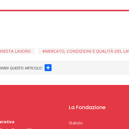
HIESTA LAVORO
MERCATO, CONDIZIONI E QUALITÀ DEL L
SHARE
ividi questo articolo:
La Fondazione
erativa
Statuto