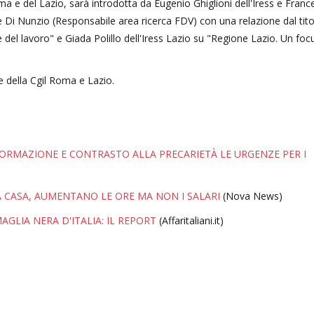
oma e del Lazio, sarà introdotta da Eugenio Ghiglioni dell'Iress e Fran
e Di Nunzio (Responsabile area ricerca FDV) con una relazione dal titol
one del lavoro" e Giada Polillo dell'Iress Lazio su "Regione Lazio. Un foc
e della Cgil Roma e Lazio.
 FORMAZIONE E CONTRASTO ALLA PRECARIETÀ LE URGENZE PER I
)
DA CASA, AUMENTANO LE ORE MA NON I SALARI
(Nova News)
GLIA NERA D'ITALIA: IL REPORT
(Affaritaliani.it)