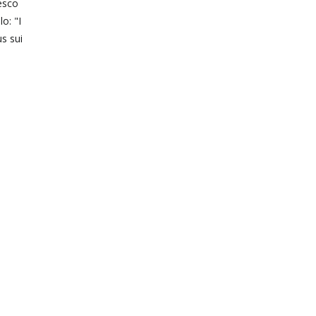
cesco
o: "I
us sui