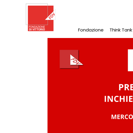
Salta
al
contenuto
principale
Fondazione
Think Tank
Main
Navigation