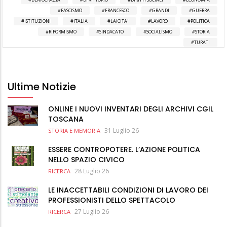
FASCISMO
FRANCESCO
GRANDI
GUERRA
ISTITUZIONI
ITALIA
LAICITA'
LAVORO
POLITICA
RIFORMISMO
SINDACATO
SOCIALISMO
STORIA
TURATI
Ultime Notizie
ONLINE I NUOVI INVENTARI DEGLI ARCHIVI CGIL
TOSCANA
31 Luglio 26
STORIA E MEMORIA
ESSERE CONTROPOTERE. L’AZIONE POLITICA
NELLO SPAZIO CIVICO
28 Luglio 26
RICERCA
LE INACCETTABILI CONDIZIONI DI LAVORO DEI
PROFESSIONISTI DELLO SPETTACOLO
27 Luglio 26
RICERCA