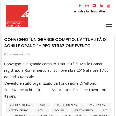
Salta
al
Iscriviti alla Newsletter
contenuto
principale
CONVEGNO "UN GRANDE COMPITO. L'ATTUALITÀ DI
ACHILLE GRANDI" - REGISTRAZIONE EVENTO
02 Dicembre 2016
Convegno "Un grande compito. L'attualità di Achille Grandi",
registrato a Roma mercoledì 30 novembre 2016 alle ore 17:00
da Radio Radicale.
L'evento è stato organizzato da Fondazione Di Vittorio,
Fondazione Achille Grandi e Associazioni Cristiane Lavoratori
Italiani.
RICERCA STORICA
ACLI
ANTICLERICALISMO
ANTIFASCISMO
CATTOLICESIMO
CGIL
CHIESA
CRISTIANESIMO
DC
DEMOCRAZIA
DI VITTORIO
DIRITTI SOCIALI
ECONOMIA