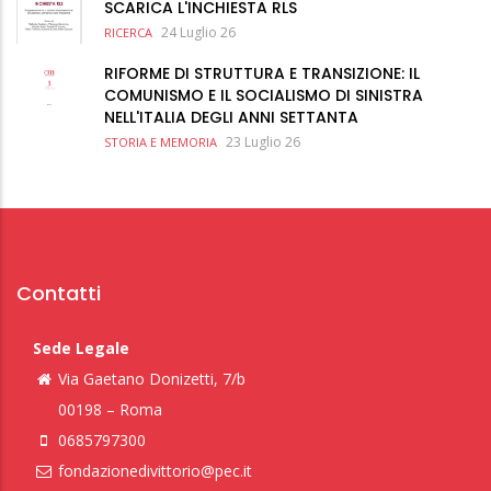
SCARICA L'INCHIESTA RLS
24 Luglio 26
RICERCA
RIFORME DI STRUTTURA E TRANSIZIONE: IL
COMUNISMO E IL SOCIALISMO DI SINISTRA
NELL'ITALIA DEGLI ANNI SETTANTA
23 Luglio 26
STORIA E MEMORIA
Contatti
Sede Legale
Via Gaetano Donizetti, 7/b
00198 – Roma
0685797300
fondazionedivittorio@pec.it