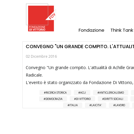
Salta
al
contenuto
principale
Fondazione
Think Tank
Main
Navigation
CONVEGNO "UN GRANDE COMPITO. L'ATTUALITÀ
02 Dicembre 2016
Convegno "Un grande compito. L'attualità di Achille Gr
Radicale.
L'evento è stato organizzato da Fondazione Di Vittorio, 
RICERCA STORICA
ACLI
ANTICLERICALISMO
DEMOCRAZIA
DI VITTORIO
DIRITTI SOCIALI
ITALIA
LAICITA'
LAVORO