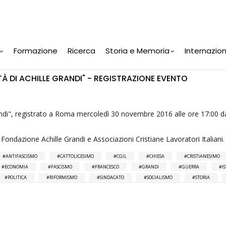
Formazione
Ricerca
Storia e Memoria
Internazio
 DI ACHILLE GRANDI" - REGISTRAZIONE EVENTO
andi", registrato a Roma mercoledì 30 novembre 2016 alle ore 17:00 d
Fondazione Achille Grandi e Associazioni Cristiane Lavoratori Italiani.
ANTIFASCISMO
CATTOLICESIMO
CGIL
CHIESA
CRISTIANESIMO
ECONOMIA
FASCISMO
FRANCESCO
GRANDI
GUERRA
I
POLITICA
RIFORMISMO
SINDACATO
SOCIALISMO
STORIA