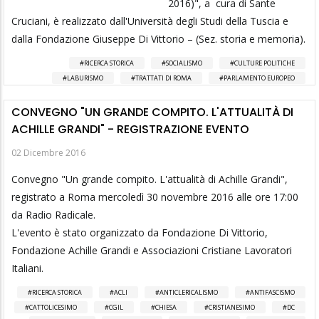
2016)", a cura di Sante
Cruciani, è realizzato dall'Università degli Studi della Tuscia e
dalla Fondazione Giuseppe Di Vittorio – (Sez. storia e memoria).
RICERCA STORICA
SOCIALISMO
CULTURE POLITICHE
LABURISMO
TRATTATI DI ROMA
PARLAMENTO EUROPEO
CONVEGNO "UN GRANDE COMPITO. L'ATTUALITÀ DI
ACHILLE GRANDI" - REGISTRAZIONE EVENTO
02 Dicembre 2016
Convegno "Un grande compito. L'attualità di Achille Grandi",
registrato a Roma mercoledì 30 novembre 2016 alle ore 17:00
da Radio Radicale.
L'evento è stato organizzato da Fondazione Di Vittorio,
Fondazione Achille Grandi e Associazioni Cristiane Lavoratori
Italiani.
RICERCA STORICA
ACLI
ANTICLERICALISMO
ANTIFASCISMO
CATTOLICESIMO
CGIL
CHIESA
CRISTIANESIMO
DC