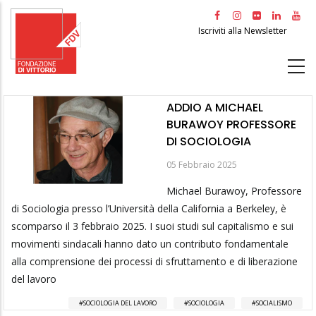
Salta
al
Iscriviti alla Newsletter
contenuto
principale
ADDIO A MICHAEL
BURAWOY PROFESSORE
DI SOCIOLOGIA
05 Febbraio 2025
Michael Burawoy, Professore
di Sociologia presso l’Università della California a Berkeley, è
scomparso il 3 febbraio 2025. I suoi studi sul capitalismo e sui
movimenti sindacali hanno dato un contributo fondamentale
alla comprensione dei processi di sfruttamento e di liberazione
del lavoro
SOCIOLOGIA DEL LAVORO
SOCIOLOGIA
SOCIALISMO