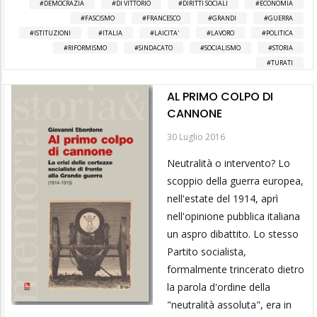
DEMOCRAZIA
DI VITTORIO
DIRITTI SOCIALI
ECONOMIA
FASCISMO
FRANCESCO
GRANDI
GUERRA
ISTITUZIONI
ITALIA
LAICITA'
LAVORO
POLITICA
RIFORMISMO
SINDACATO
SOCIALISMO
STORIA
TURATI
AL PRIMO COLPO DI
CANNONE
30 Luglio 2016
Neutralità o intervento? Lo
scoppio della guerra europea,
nell'estate del 1914, aprì
nell'opinione pubblica italiana
un aspro dibattito. Lo stesso
Partito socialista,
formalmente trincerato dietro
la parola d'ordine della
"neutralità assoluta", era in