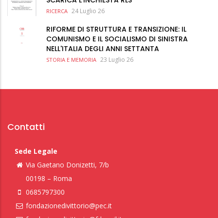
SCARICA L'INCHIESTA RLS
24 Luglio 26
RICERCA
RIFORME DI STRUTTURA E TRANSIZIONE: IL
COMUNISMO E IL SOCIALISMO DI SINISTRA
NELL'ITALIA DEGLI ANNI SETTANTA
23 Luglio 26
STORIA E MEMORIA
Contatti
Sede Legale
Via Gaetano Donizetti, 7/b
00198 – Roma
0685797300
fondazionedivittorio@pec.it