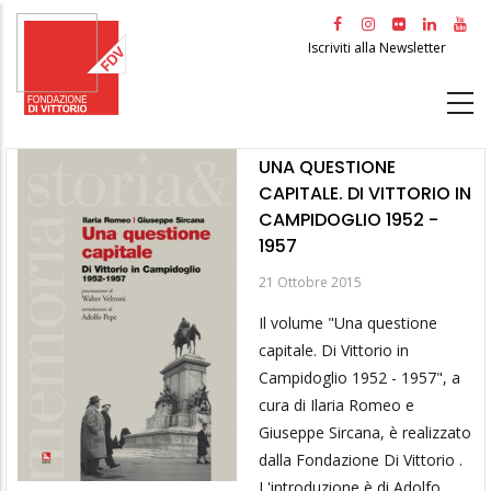
Salta
al
Iscriviti alla Newsletter
contenuto
principale
UNA QUESTIONE
CAPITALE. DI VITTORIO IN
CAMPIDOGLIO 1952 -
1957
21 Ottobre 2015
Il volume "Una questione
capitale. Di Vittorio in
Campidoglio 1952 - 1957", a
cura di Ilaria Romeo e
Giuseppe Sircana, è realizzato
dalla Fondazione Di Vittorio .
L'introduzione è di Adolfo