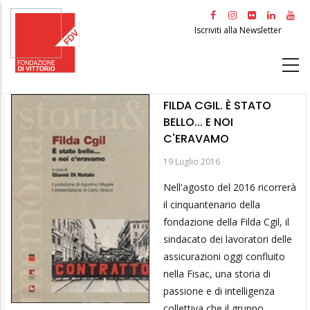
Salta
al
Iscriviti alla Newsletter
contenuto
principale
FILDA CGIL. È STATO
BELLO... E NOI
C'ERAVAMO
19 Luglio 2016
Nell'agosto del 2016 ricorrerà
il cinquantenario della
fondazione della Filda Cgil, il
sindacato dei lavoratori delle
assicurazioni oggi confluito
nella Fisac, una storia di
passione e di intelligenza
collettiva che il gruppo