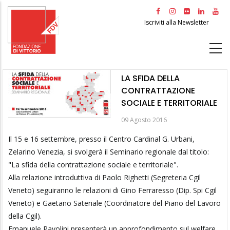
Salta
al
Iscriviti alla Newsletter
contenuto
principale
LA SFIDA DELLA
CONTRATTAZIONE
SOCIALE E TERRITORIALE
09 Agosto 2016
Il 15 e 16 settembre, presso il Centro Cardinal G. Urbani,
Zelarino Venezia, si svolgerà il Seminario regionale dal titolo:
"La sfida della contrattazione sociale e territoriale".
Alla relazione introduttiva di Paolo Righetti (Segreteria Cgil
Veneto) seguiranno le relazioni di Gino Ferraresso (Dip. Spi Cgil
Veneto) e Gaetano Sateriale (Coordinatore del Piano del Lavoro
della Cgil).
Emanuele Pavolini presenterà un approfondimento sul welfare