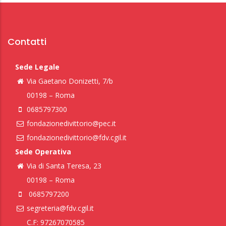
Contatti
Sede Legale
Via Gaetano Donizetti, 7/b
00198 – Roma
0685797300
fondazionedivittorio@pec.it
fondazionedivittorio@fdv.cgil.it
Sede Operativa
Via di Santa Teresa, 23
00198 – Roma
0685797200
segreteria@fdv.cgil.it
C.F: 97267070585