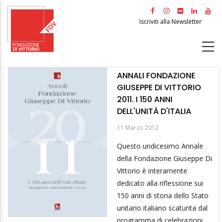
Salta
al
Iscriviti alla Newsletter
contenuto
principale
ANNALI FONDAZIONE
GIUSEPPE DI VITTORIO
2011. I 150 ANNI
DELL'UNITÀ D'ITALIA
11 Marzo 2012
Questo undicesimo Annale
della Fondazione Giuseppe Di
Vittorio è interamente
dedicato alla riflessione sui
150 anni di storia dello Stato
unitario italiano scaturita dal
programma di celebrazioni