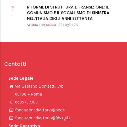
RIFORME DI STRUTTURA E TRANSIZIONE: IL
COMUNISMO E IL SOCIALISMO DI SINISTRA
NELL'ITALIA DEGLI ANNI SETTANTA
23 Luglio 26
STORIA E MEMORIA
Contatti
Sede Legale
Via Gaetano Donizetti, 7/b
00198 – Roma
0685797300
fondazionedivittorio@pec.it
fondazionedivittorio@fdv.cgil.it
Sede Operativa