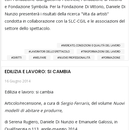
e Fondazione Symbola. Per la Fondazione Di Vittorio, Daniele Di
Nunzio presenterà i risultati della ricerca "Vita da artisti"
condotta in collaborazione con la SLC-CGIL e le associazioni del
settore dello spettacolo.
MERCATO, CONDIZIONI E QUALITÀ DEL LAVORO
LAVORATORI DELLO SPETTACOLO
TRASFORMAZIONI DEL LAVORO
DIRITTI
WELFARE
NUOVE PROFESSIONALITÀ
FORMAZIONE
EDILIZIA E LAVORO: SI CAMBIA
16 Giugno 2014
Edilizia e lavoro: si cambia
Articolo/recensione, a cura di
Sergio Ferraris
, del volume
Nuovi
modelli di abitare e produrre
,
di Serena Rugiero, Daniele Di Nunzio e Emanuele Galossi, in
QualEnergia n.113, aprile-maggio 2014.