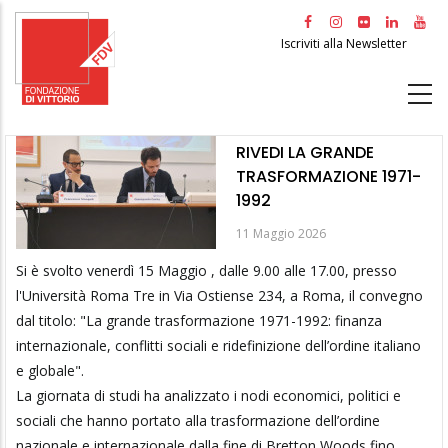
Salta
al
Iscriviti alla Newsletter
contenuto
principale
RIVEDI LA GRANDE
TRASFORMAZIONE 1971-
1992
11 Maggio 2026
Si è svolto venerdì 15 Maggio , dalle 9.00 alle 17.00, presso
l'Università Roma Tre in Via Ostiense 234, a Roma, il convegno
dal titolo: "La grande trasformazione 1971-1992: finanza
internazionale, conflitti sociali e ridefinizione dell’ordine italiano
e globale".
La giornata di studi ha analizzato i nodi economici, politici e
sociali che hanno portato alla trasformazione dell’ordine
nazionale e internazionale dalla fine di Bretton Woods fino