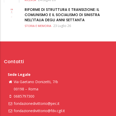
RIFORME DI STRUTTURA E TRANSIZIONE: IL
COMUNISMO E IL SOCIALISMO DI SINISTRA
NELL'ITALIA DEGLI ANNI SETTANTA
23 Luglio 26
STORIA E MEMORIA
Contatti
Sede Legale
Via Gaetano Donizetti, 7/b
00198 – Roma
0685797300
fondazionedivittorio@pec.it
fondazionedivittorio@fdv.cgil.it