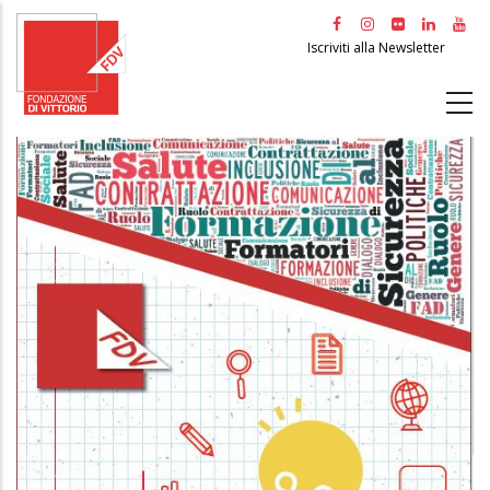
Salta
al
Iscriviti alla Newsletter
contenuto
principale