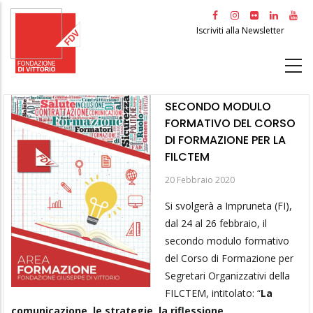
Salta
al
Iscriviti alla Newsletter
contenuto
principale
SECONDO MODULO
FORMATIVO DEL CORSO
DI FORMAZIONE PER LA
FILCTEM
20 Febbraio 2020
Si svolgerà a Impruneta (FI),
dal 24 al 26 febbraio, il
secondo modulo formativo
del Corso di Formazione per
Segretari Organizzativi della
FILCTEM, intitolato: “
La
comunicazione, le strategie, la riflessione