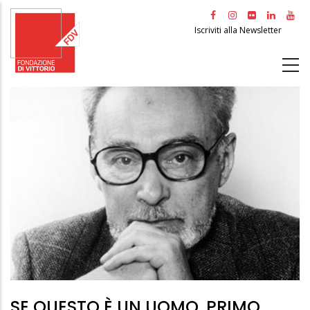
Salta
al
Iscriviti alla Newsletter
contenuto
principale
SE QUESTO È UN UOMO. PRIMO