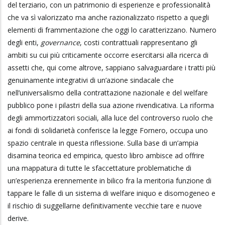
del terziario, con un patrimonio di esperienze e professionalità
che va sì valorizzato ma anche razionalizzato rispetto a quegli
elementi di frammentazione che oggi lo caratterizzano. Numero
degli enti,
governance
, costi contrattuali rappresentano gli
ambiti su cui più criticamente occorre esercitarsi alla ricerca di
assetti che, qui come altrove, sappiano salvaguardare i tratti più
genuinamente integrativi di un’azione sindacale che
nell’universalismo della contrattazione nazionale e del welfare
pubblico pone i pilastri della sua azione rivendicativa. La riforma
degli ammortizzatori sociali, alla luce del controverso ruolo che
ai fondi di solidarietà conferisce la legge Fornero, occupa uno
spazio centrale in questa riflessione. Sulla base di un’ampia
disamina teorica ed empirica, questo libro ambisce ad offrire
una mappatura di tutte le sfaccettature problematiche di
un’esperienza erennemente in bilico fra la meritoria funzione di
tappare le falle di un sistema di welfare iniquo e disomogeneo e
il rischio di suggellarne definitivamente vecchie tare e nuove
derive.