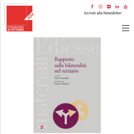
Salta
al
Iscriviti alla Newsletter
contenuto
principale