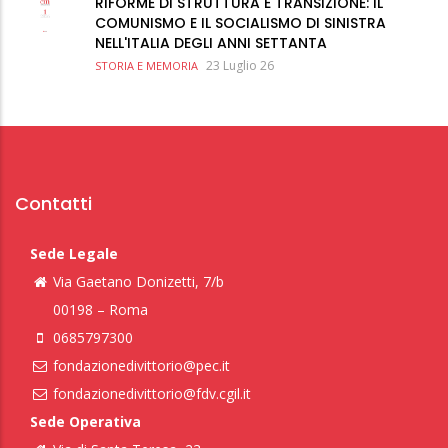
RIFORME DI STRUTTURA E TRANSIZIONE: IL
COMUNISMO E IL SOCIALISMO DI SINISTRA
NELL'ITALIA DEGLI ANNI SETTANTA
23 Luglio 26
STORIA E MEMORIA
Contatti
Sede Legale
Via Gaetano Donizetti, 7/b
00198 – Roma
0685797300
fondazionedivittorio@pec.it
fondazionedivittorio@fdv.cgil.it
Sede Operativa