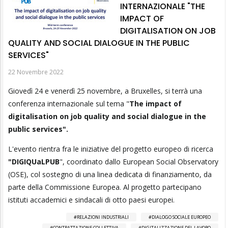
INTERNAZIONALE "THE
IMPACT OF
DIGITALISATION ON JOB
QUALITY AND SOCIAL DIALOGUE IN THE PUBLIC
SERVICES"
22 Novembre 2022
Giovedì 24 e venerdì 25 novembre, a Bruxelles, si terrà una
conferenza internazionale sul tema "
The impact of
digitalisation on job quality and social dialogue in the
public services".
L'evento rientra fra le iniziative del progetto europeo di ricerca
"DIGIQUaLPUB
", coordinato dallo European Social Observatory
(OSE), col sostegno di una linea dedicata di finanziamento, da
parte della Commissione Europea. Al progetto partecipano
istituti accademici e sindacali di otto paesi europei.
RELAZIONI INDUSTRIALI
DIALOGO SOCIALE EUROPEO
CONTRATTAZIONE COLLETTIVA
DIGITALIZZAZIONE DEL LAVORO