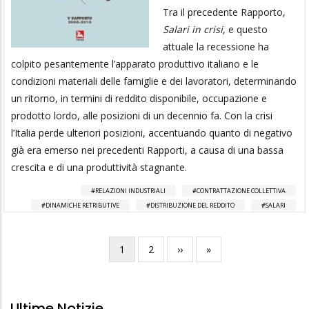
Tra il precedente Rapporto,
Salari in crisi
, e questo
attuale la recessione ha
colpito pesantemente l’apparato produttivo italiano e le
condizioni materiali delle famiglie e dei lavoratori, determinando
un ritorno, in termini di reddito disponibile, occupazione e
prodotto lordo, alle posizioni di un decennio fa. Con la crisi
l’Italia perde ulteriori posizioni, accentuando quanto di negativo
già era emerso nei precedenti Rapporti, a causa di una bassa
crescita e di una produttività stagnante.
RELAZIONI INDUSTRIALI
CONTRATTAZIONE COLLETTIVA
DINAMICHE RETRIBUTIVE
DISTRIBUZIONE DEL REDDITO
SALARI
Pagina
1
Pagina
2
Pagina
››
Ultima
»
Paginazione
attuale
successiva
pagina
Ultime Notizie