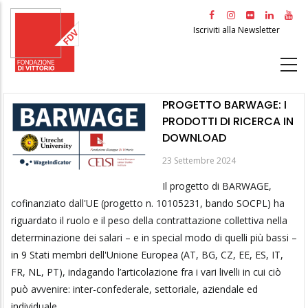
Salta
al
Iscriviti alla Newsletter
contenuto
principale
PROGETTO BARWAGE: I
PRODOTTI DI RICERCA IN
DOWNLOAD
23 Settembre 2024
Il progetto di BARWAGE,
cofinanziato dall'UE (progetto n. 10105231, bando SOCPL) ha
riguardato il ruolo e il peso della contrattazione collettiva nella
determinazione dei salari – e in special modo di quelli più bassi –
in 9 Stati membri dell'Unione Europea (AT, BG, CZ, EE, ES, IT,
FR, NL, PT), indagando l’articolazione fra i vari livelli in cui ciò
può avvenire: inter-confederale, settoriale, aziendale ed
individuale.