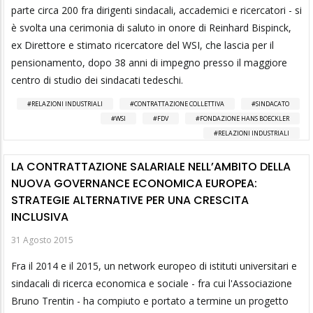
parte circa 200 fra dirigenti sindacali, accademici e ricercatori - si
è svolta una cerimonia di saluto in onore di Reinhard Bispinck,
ex Direttore e stimato ricercatore del WSI, che lascia per il
pensionamento, dopo 38 anni di impegno presso il maggiore
centro di studio dei sindacati tedeschi.
RELAZIONI INDUSTRIALI
CONTRATTAZIONE COLLETTIVA
SINDACATO
WSI
FDV
FONDAZIONE HANS BOECKLER
RELAZIONI INDUSTRIALI
LA CONTRATTAZIONE SALARIALE NELL’AMBITO DELLA
NUOVA GOVERNANCE ECONOMICA EUROPEA:
STRATEGIE ALTERNATIVE PER UNA CRESCITA
INCLUSIVA
31 Agosto 2015
Fra il 2014 e il 2015, un network europeo di istituti universitari e
sindacali di ricerca economica e sociale - fra cui l'Associazione
Bruno Trentin - ha compiuto e portato a termine un progetto