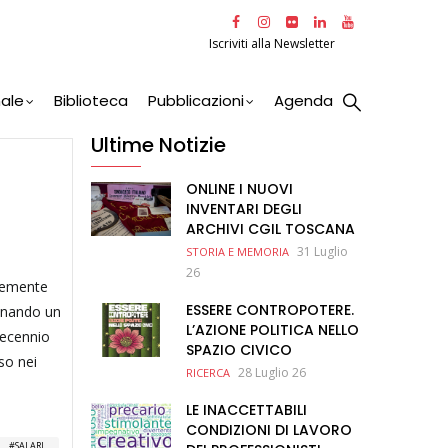
Iscriviti alla Newsletter
nale
Biblioteca
Pubblicazioni
Agenda
Ultime Notizie
ONLINE I NUOVI
INVENTARI DEGLI
ARCHIVI CGIL TOSCANA
31 Luglio
STORIA E MEMORIA
26
ntemente
ESSERE CONTROPOTERE.
minando un
L’AZIONE POLITICA NELLO
 decennio
SPAZIO CIVICO
rso nei
28 Luglio 26
RICERCA
LE INACCETTABILI
CONDIZIONI DI LAVORO
SALARI