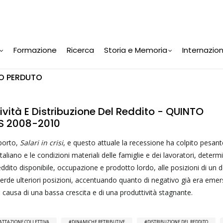
Formazione
Ricerca
Storia e Memoria
Internazio
IO PERDUTO
tività E Distribuzione Del Reddito - QUINTO
S 2008-2010
porto,
Salari in crisi
, e questo attuale la recessione ha colpito pesa
italiano e le condizioni materiali delle famiglie e dei lavoratori, deter
 reddito disponibile, occupazione e prodotto lordo, alle posizioni di un
ia perde ulteriori posizioni, accentuando quanto di negativo già era eme
 causa di una bassa crescita e di una produttività stagnante.
ATTAZIONE COLLETTIVA
DINAMICHE RETRIBUTIVE
DISTRIBUZIONE DEL REDDITO