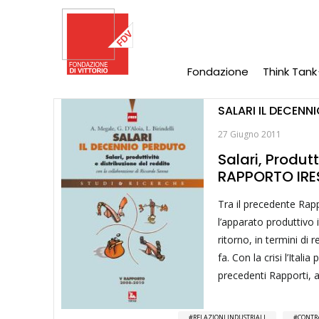
Salta
al
contenuto
principale
Fondazione
Think Tank
Main
Navigation
SALARI IL DECENN
27 Giugno 2011
Salari, Produt
RAPPORTO IRE
Tra il precedente Rap
l’apparato produttivo 
ritorno, in termini di
fa. Con la crisi l’Ital
precedenti Rapporti, a
RELAZIONI INDUSTRIALI
CONTR