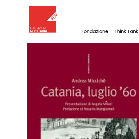
Salta
al
contenuto
principale
Fondazione
Think Tank
Main
Navigation