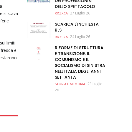
DEI PROFESSIONISTI
la
DELLO SPETTACOLO
e si stava
27 Luglio 26
RICERCA
ferie
SCARICA L'INCHIESTA
RLS
24 Luglio 26
RICERCA
ui limiti
RIFORME DI STRUTTURA
 fredda e
E TRANSIZIONE: IL
festarono
COMUNISMO E IL
SOCIALISMO DI SINISTRA
NELL'ITALIA DEGLI ANNI
SETTANTA
23 Luglio
STORIA E MEMORIA
26