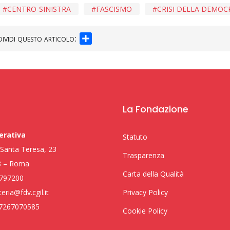
CENTRO-SINISTRA
FASCISMO
CRISI DELLA DEMOC
SHARE
ividi questo articolo:
La Fondazione
erativa
Statuto
i Santa Teresa, 23
Trasparenza
8 – Roma
Carta della Qualità
797200
eria@fdv.cgil.it
Privacy Policy
97267070585
Cookie Policy