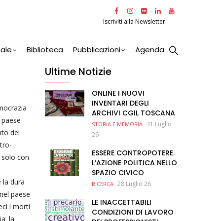
Iscriviti alla Newsletter
nale
Biblioteca
Pubblicazioni
Agenda
Ultime Notizie
ONLINE I NUOVI
INVENTARI DEGLI
emocrazia
ARCHIVI CGIL TOSCANA
un paese
31 Luglio
STORIA E MEMORIA
to del
26
tro-
ESSERE CONTROPOTERE.
e solo con
L’AZIONE POLITICA NELLO
SPAZIO CIVICO
 la dura
28 Luglio 26
RICERCA
 nel paese
LE INACCETTABILI
ci i morti
CONDIZIONI DI LAVORO
a: la