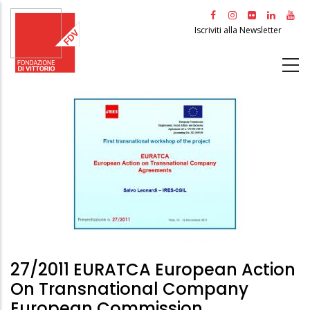
Salta
al
Iscriviti alla Newsletter
contenuto
principale
27/2011 EURATCA European Action
On Transnational Company
European Commission