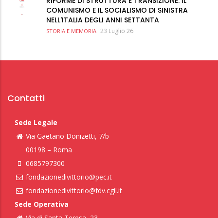
RIFORME DI STRUTTURA E TRANSIZIONE: IL
COMUNISMO E IL SOCIALISMO DI SINISTRA
NELL'ITALIA DEGLI ANNI SETTANTA
23 Luglio 26
STORIA E MEMORIA
Contatti
Sede Legale
Via Gaetano Donizetti, 7/b
00198 – Roma
0685797300
fondazionedivittorio@pec.it
fondazionedivittorio@fdv.cgil.it
Sede Operativa
Via di Santa Teresa, 23