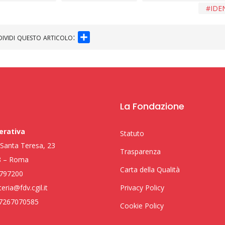
IDE
SHARE
ividi questo articolo:
La Fondazione
erativa
Statuto
i Santa Teresa, 23
Trasparenza
8 – Roma
Carta della Qualità
797200
eria@fdv.cgil.it
Privacy Policy
97267070585
Cookie Policy