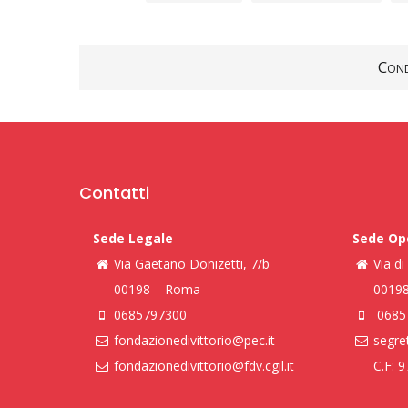
Cond
Contatti
Sede Legale
Sede Op
Via Gaetano Donizetti, 7/b
Via d
00198 – Roma
0019
0685797300
0685
fondazionedivittorio@pec.it
segret
fondazionedivittorio@fdv.cgil.it
C.F: 