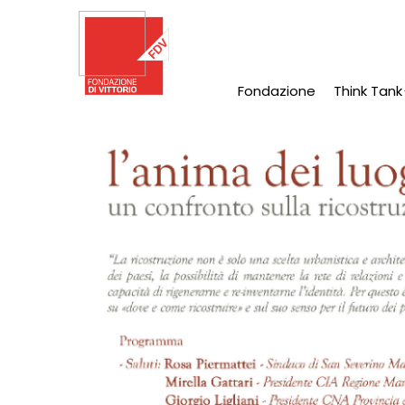
Salta
al
contenuto
principale
Fondazione
Think Tank
Main
Navigation