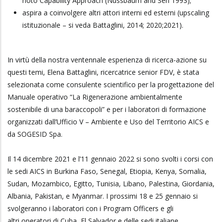
noto Capability Approach (Nussbaum and Sen 1993);
aspira a coinvolgere altri attori interni ed esterni (upscaling
istituzionale – si veda Battaglini, 2014; 2020;2021).
In virtù della nostra ventennale esperienza di ricerca-azione su
questi temi, Elena Battaglini, ricercatrice senior FDV, è stata
selezionata come consulente scientifico per la progettazione del
Manuale operativo “La Rigenerazione ambientalmente
sostenibile di una baraccopoli” e per i laboratori di formazione
organizzati dall’Ufficio V – Ambiente e Uso del Territorio AICS e
da SOGESID Spa.
Il 14 dicembre 2021 e l’11 gennaio 2022 si sono svolti i corsi con
le sedi AICS in Burkina Faso, Senegal, Etiopia, Kenya, Somalia,
Sudan, Mozambico, Egitto, Tunisia, Libano, Palestina, Giordania,
Albania, Pakistan, e Myanmar. I prossimi 18 e 25 gennaio si
svolgeranno i laboratori con i Program Officers e gli
altri operatori di Cuba, El Salvador e delle sedi italiane.