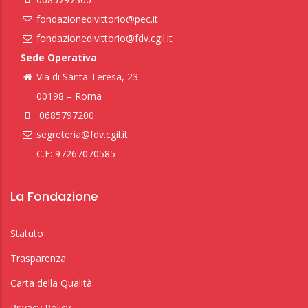
fondazionedivittorio@pec.it
fondazionedivittorio@fdv.cgil.it
Sede Operativa
Via di Santa Teresa, 23
00198 – Roma
0685797200
segreteria@fdv.cgil.it
C.F: 97267070585
La Fondazione
Statuto
Trasparenza
Carta della Qualità
Privacy Policy