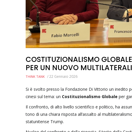
COSTITUZIONALISMO GLOBALE: 
PER UN NUOVO MULTILATERAL
/
22 Gennaio 2026
THINK TANK
Si è svolto presso la Fondazione Di Vittorio un inedito posit
cinesi sul tema: un
Costituzionalismo Globale
per gar
Il confronto, di alto livello scientifico e politico, ha as
tono di una chiara risposta all’assalto al multilateralism
statunitense Trump.
Nucleo del confronto e della risposta, il testo della Costi