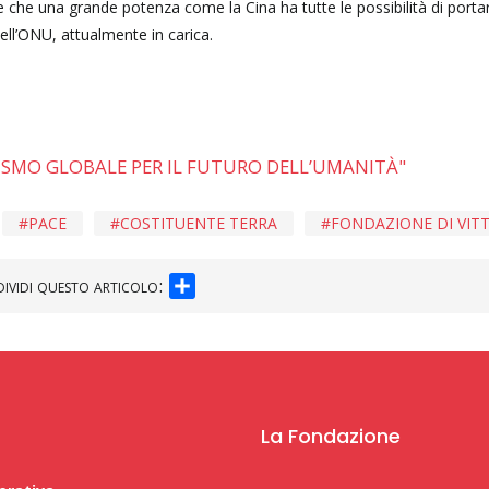
rte che una grande potenza come la Cina ha tutte le possibilità di porta
ell’ONU, attualmente in carica.
LISMO GLOBALE PER IL FUTURO DELL’UMANITÀ"
PACE
COSTITUENTE TERRA
FONDAZIONE DI VIT
SHARE
ividi questo articolo:
La Fondazione