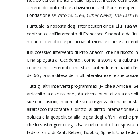
terreno di confronto e attivismo in tanti Paesi europei
Fondazione
Di Vittorio, Cred, Other News, The Last Tw
Puntuale la risposta degli interlocutori cinesi
Liu Hua W
confronto, dall'intervento di Francesco Sinopoli e dall’i
mondo scientifico e politico/istituzionale cinese a difen
Il successivo intervento di Pino Arlacchi che ha risottol
Cina Spiegata all’Occidente”, come la storia e la cultura 
colosso nel terremoto che sta scuotendo e minando l’equil
del 66 , la sua difesa del multilateralismo e le sue posizio
Tutti gli altri interventi programmati (Michela Arricale,
arricchito la discussione , dai diversi punti di vista discipl
sue conclusioni, imperniate sulla urgenza di una rispost
all’attacco tracotante al diritto, al diritto internazionale
politica e la geopolitica alla logica degli affari , anche 
che lo sostengono negli Usa e nel mondo. La risposta non
federalismo di Kant, Kelsen, Bobbio, Spinelli. Una Federa