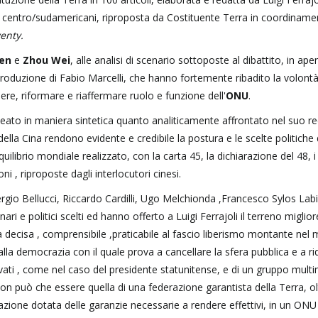
 e centro/sudamericani, riproposta da Costituente Terra in coordinam
enty.
en
e
Zhou Wei
, alle analisi di scenario sottoposte al dibattito, in ape
ntroduzione di Fabio Marcelli, che hanno fortemente ribadito la volontà
dere, riformare e riaffermare ruolo e funzione dell'
ONU
.
ineato in maniera sintetica quanto analiticamente affrontato nel suo re
della Cina rendono evidente e credibile la postura e le scelte politiche
ibrio mondiale realizzato, con la carta 45, la dichiarazione del 48, i 
ni , riproposte dagli interlocutori cinesi.
 Sergio Bellucci, Riccardo Cardilli, Ugo Melchionda ,Francesco Sylos Lab
inari e politici scelti ed hanno offerto a Luigi Ferrajoli il terreno miglior
a decisa , comprensibile ,praticabile al fascio liberismo montante nel
, alla democrazia con il quale prova a cancellare la sfera pubblica e a ri
privati , come nel caso del presidente statunitense, e di un gruppo multim
 può che essere quella di una federazione garantista della Terra, olt
zione dotata delle garanzie necessarie a rendere effettivi, in un ONU 