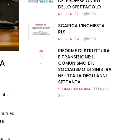
DEI PROFESSIONISTI
DELLO SPETTACOLO
27 Luglio 26
RICERCA
SCARICA L'INCHIESTA
RLS
24 Luglio 26
RICERCA
RIFORME DI STRUTTURA
E TRANSIZIONE: IL
NA
COMUNISMO E IL
SOCIALISMO DI SINISTRA
NELL'ITALIA DEGLI ANNI
SETTANTA
23 Luglio
STORIA E MEMORIA
matici
26
nuti ed il
nte
li già