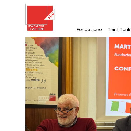
Salta
al
contenuto
principale
Fondazione
Think Tank
Main
Navigation