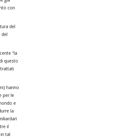
ento con
rtura del
 del
cente “la
 di questo
trattati
ini) hanno
e per le
 mondo e
durre la
iliardari
re il
in tal