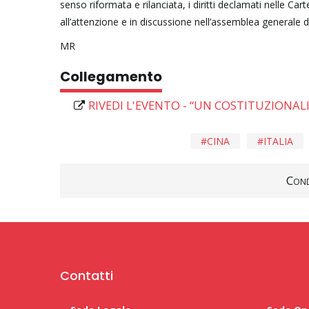
senso riformata e rilanciata, i diritti declamati nelle Ca
all’attenzione e in discussione nell’assemblea generale d
MR
Collegamento
RIVEDI L'EVENTO - “UN COSTITUZIONA
CINA
ITALIA
Cond
Contatti