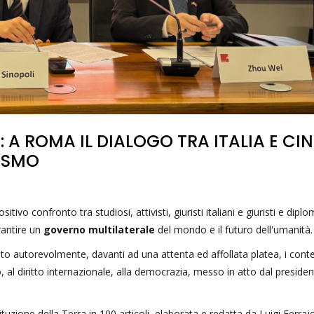
A ROMA IL DIALOGO TRA ITALIA E CI
ISMO
ivo confronto tra studiosi, attivisti, giuristi italiani e giuristi e diplo
antire un
governo multilaterale
del mondo e il futuro dell'umanità.
sunto autorevolmente, davanti ad una attenta ed affollata platea, i conte
o, al diritto internazionale, alla democrazia, messo in atto dal preside
tuzione della Terra in 100 articoli, elaborata e redatta da Luigi Ferrajo