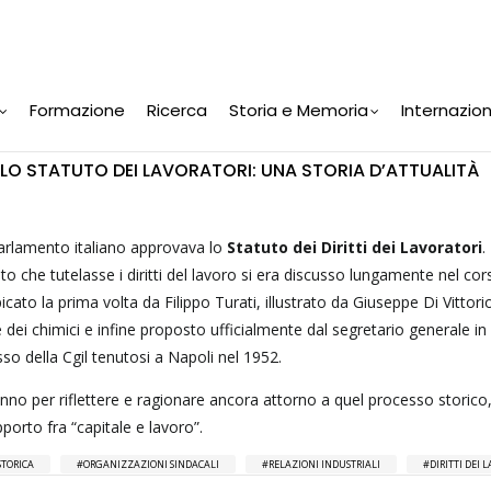
Formazione
Ricerca
Storia e Memoria
Internazio
 LO STATUTO DEI LAVORATORI: UNA STORIA D’ATTUALITÀ
Parlamento italiano approvava lo
Statuto dei Diritti dei Lavoratori
.
to che tutelasse i diritti del lavoro si era discusso lungamente nel cor
cato la prima volta da Filippo Turati, illustrato da Giuseppe Di Vittor
 dei chimici e infine proposto ufficialmente dal segretario generale in
o della Cgil tenutosi a Napoli nel 1952.
anno per riflettere e ragionare ancora attorno a quel processo storico
porto fra “capitale e lavoro”.
STORICA
ORGANIZZAZIONI SINDACALI
RELAZIONI INDUSTRIALI
DIRITTI DEI 