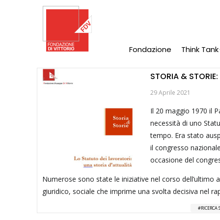
Salta
al
contenuto
principale
Fondazione
Think Tank
Main
Navigation
STORIA & STORIE:
29 Aprile 2021
Il 20 maggio 1970 il 
necessità di uno Statu
tempo. Era stato auspi
il congresso nazionale
occasione del congress
Numerose sono state le iniziative nel corso dell’ultimo 
giuridico, sociale che imprime una svolta decisiva nel rap
RICERCA 