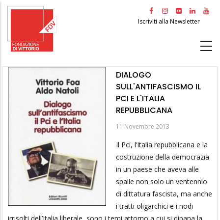
Salta
al
Iscriviti alla Newsletter
contenuto
principale
DIALOGO
SULL'ANTIFASCISMO IL
PCI E L'ITALIA
REPUBBLICANA
11 Novembre 2013
Il Pci, l’Italia repubblicana e la
costruzione della democrazia
in un paese che aveva alle
spalle non solo un ventennio
di dittatura fascista, ma anche
i tratti oligarchici e i nodi
irrisolti dell’Italia liberale, sono i temi attorno a cui si dipana la