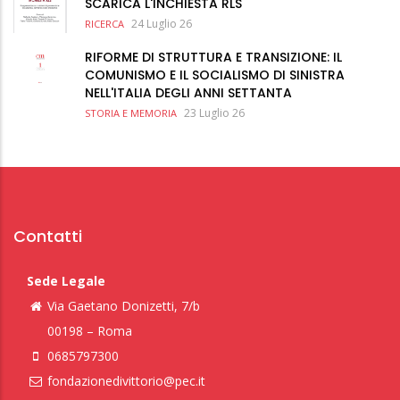
SCARICA L'INCHIESTA RLS
24 Luglio 26
RICERCA
RIFORME DI STRUTTURA E TRANSIZIONE: IL
COMUNISMO E IL SOCIALISMO DI SINISTRA
NELL'ITALIA DEGLI ANNI SETTANTA
23 Luglio 26
STORIA E MEMORIA
Contatti
Sede Legale
Via Gaetano Donizetti, 7/b
00198 – Roma
0685797300
fondazionedivittorio@pec.it