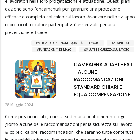
e lavoratori nella loro progettazione e attuazione. Questi piani
d’azione sono fondamentali per garantire una protezione
efficace e completa dal caldo sul lavoro. Avanzare nello sviluppo
di protocolli di calore partecipativi è essenziale per una
prevenzione efficace
MERCATO, CONDIZIONI E QUALITÀ DEL LAVORO
ADAPTHEAT
FUNDACION 1° DE MAYO
SALUTE E SICUREZZA SUL LAVORO
CAMPAGNA ADAPTHEAT
- ALCUNE
RACCOMANDAZIONI:
STANDARD CHIARI E
EQUA COMPENSAZIONE
28 Maggio 2024
Come preannunciato, questa settimana pubblicheremo ogni
giorno alcune delle raccomandazioni per la sicurezza sul lavoro
& colpi di calore, raccomandazioni che saranno tutte contenute
in una pubblicazione di fine progetto, programmata per giugno.