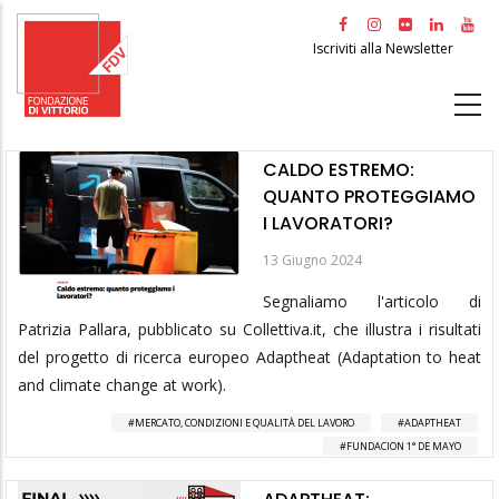
Salta
al
Iscriviti alla Newsletter
contenuto
principale
CALDO ESTREMO:
QUANTO PROTEGGIAMO
I LAVORATORI?
13 Giugno 2024
Segnaliamo l'articolo di
Patrizia Pallara, pubblicato su Collettiva.it, che illustra i risultati
del progetto di ricerca europeo Adaptheat (Adaptation to heat
and climate change at work).
MERCATO, CONDIZIONI E QUALITÀ DEL LAVORO
ADAPTHEAT
FUNDACION 1° DE MAYO