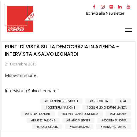
Salta
al
Iscriviti alla Newsletter
contenuto
principale
PUNTI DI VISTA SULLA DEMOCRAZIA IN AZIENDA -
INTERVISTA A SALVO LEONARDI
21 Dicembre 2015
Mitbestimmung -
Intervista a Salvo Leonardi
RELAZIONI INDUSTRIALI
ARTICOLO 46
CAE
CODETERMINAZIONE
CONSIGLIO DI SORVEGLIANZA
CONTRATTAZIONE
DEMOCRAZIA ECONOMICA
GERMANIA
PARTECIPAZIONE
PIANO MEIDNER
SOCIETÀ EUROPEA
STAKEHOLDERS
WORLD CLASS
MANUFACTURING