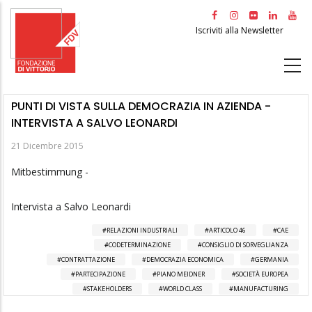
Salta
al
Iscriviti alla Newsletter
contenuto
principale
PUNTI DI VISTA SULLA DEMOCRAZIA IN AZIENDA -
INTERVISTA A SALVO LEONARDI
21 Dicembre 2015
Mitbestimmung -
Intervista a Salvo Leonardi
RELAZIONI INDUSTRIALI
ARTICOLO 46
CAE
CODETERMINAZIONE
CONSIGLIO DI SORVEGLIANZA
CONTRATTAZIONE
DEMOCRAZIA ECONOMICA
GERMANIA
PARTECIPAZIONE
PIANO MEIDNER
SOCIETÀ EUROPEA
STAKEHOLDERS
WORLD CLASS
MANUFACTURING