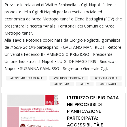
Previste le relazioni di Walter Schiavella - Cgil Napoli, “Idee e
proposte della Cgil di Napoli per la crescita sociale ed
economica dell’Area Metropolitana” e Elena Battaglini (FDV) che
presenterà la ricerca "Analisi Territoriali dei Comuni dell’Area
Metropolitana”.
Alla Tavola Rotonda coordinata da Giorgio Pogliotti, giornalista,
de
Il Sole 24 Ore
partecipano: • GAETANO MANFREDI - Rettore
Università Federico II • AMBROGIO PREZIOSO - Presidente
Unione Industriali di Napoli • LUIGI DE MAGISTRIS - Sindaco di
Napoli • SUSANNA CAMUSSO - Segretario Generale Cgil.
ECONOMIA TERRITORIALE
SVILUPPO TERRITORIALE
CRESCITA SOCIALE
ECONOMIA
CDLM
CGIL NAPOLI
L’UTILIZZO DEI BIG DATA
NEI PROCESSI DI
PIANIFICAZIONE
PARTECIPATA:
ACCESSIBILITÀ E