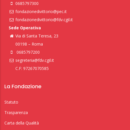
0685797300
fondazionedivittorio@pec.it
fondazionedivittorio@fdv.cgil.it
Sede Operativa
Via di Santa Teresa, 23
00198 – Roma
0685797200
segreteria@fdv.cgil.it
C.F: 97267070585
La Fondazione
Statuto
Trasparenza
Carta della Qualità