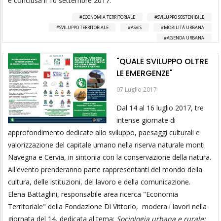
è conclusa il 10 settembre 2017.
ECONOMIA TERRITORIALE
SVILUPPO SOSTENIBILE
SVILUPPO TERRITORIALE
ASVIS
MOBILITÀ URBANA
AGENDA URBANA
"QUALE SVILUPPO OLTRE
LE EMERGENZE"
07 Luglio 2017
Dal 14 al 16 luglio 2017, tre
intense giornate di
approfondimento dedicate allo sviluppo, paesaggi culturali e
valorizzazione del capitale umano nella riserva naturale monti
Navegna e Cervia, in sintonia con la conservazione della natura.
All'evento prenderanno parte rappresentanti del mondo della
cultura, delle istituzioni, del lavoro e della comunicazione.
Elena Battaglini, responsabile area ricerca "Economia
Territoriale" della Fondazione Di Vittorio, modera i lavori nella
giornata del 14, dedicata al tema:
Sociologia urbana e rurale: