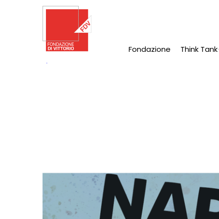
Salta
al
contenuto
principale
Fondazione
Think Tank
Main
Navigation