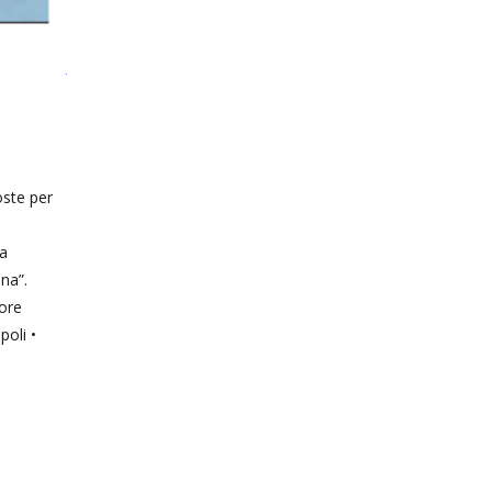
oste per
ca
ana”.
ore
oli •