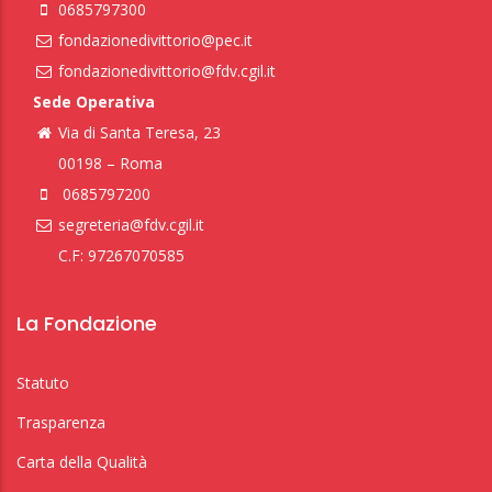
0685797300
fondazionedivittorio@pec.it
fondazionedivittorio@fdv.cgil.it
Sede Operativa
Via di Santa Teresa, 23
00198 – Roma
0685797200
segreteria@fdv.cgil.it
C.F: 97267070585
La Fondazione
Statuto
Trasparenza
Carta della Qualità