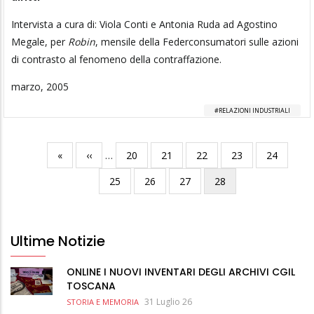
Intervista a cura di: Viola Conti e Antonia Ruda ad Agostino
Megale, per
Robin
, mensile della Federconsumatori sulle azioni
di contrasto al fenomeno della contraffazione.
marzo, 2005
RELAZIONI INDUSTRIALI
Prima
«
Pagina
‹‹
…
Pagina
20
Pagina
21
Pagina
22
Pagina
23
Pagina
24
Paginazione
pagina
precedente
Pagina
25
Pagina
26
Pagina
27
Pagina
28
attuale
Ultime Notizie
ONLINE I NUOVI INVENTARI DEGLI ARCHIVI CGIL
TOSCANA
31 Luglio 26
STORIA E MEMORIA