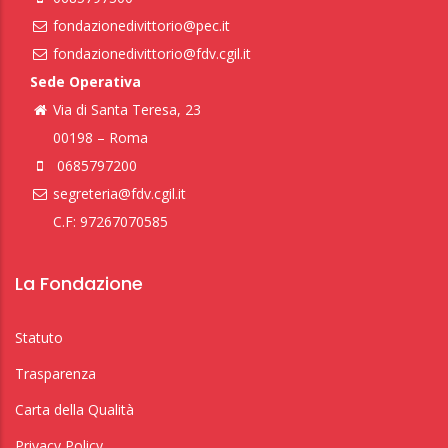
fondazionedivittorio@pec.it
fondazionedivittorio@fdv.cgil.it
Sede Operativa
Via di Santa Teresa, 23
00198 – Roma
0685797200
segreteria@fdv.cgil.it
C.F: 97267070585
La Fondazione
Statuto
Trasparenza
Carta della Qualità
Privacy Policy