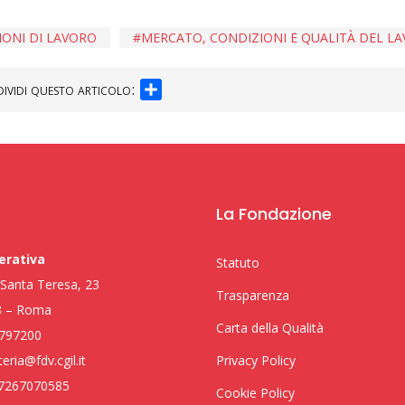
IONI DI LAVORO
MERCATO, CONDIZIONI E QUALITÀ DEL L
SHARE
ividi questo articolo:
La Fondazione
erativa
Statuto
i Santa Teresa, 23
Trasparenza
8 – Roma
Carta della Qualità
797200
eria@fdv.cgil.it
Privacy Policy
97267070585
Cookie Policy