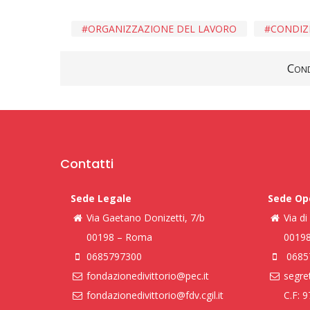
ORGANIZZAZIONE DEL LAVORO
CONDIZ
Cond
Contatti
Sede Legale
Sede Op
Via Gaetano Donizetti, 7/b
Via d
00198 – Roma
0019
0685797300
0685
fondazionedivittorio@pec.it
segret
fondazionedivittorio@fdv.cgil.it
C.F: 