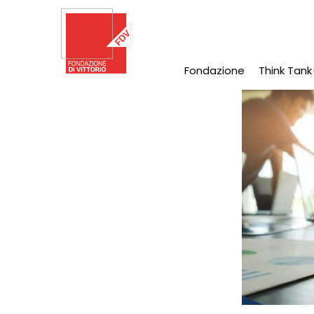
Salta
al
contenuto
principale
Fondazione
Think Tank
Main
Navigation