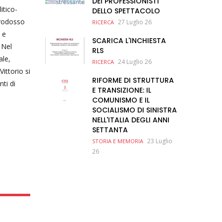
DEI PROFESSIONISTI
itico-
DELLO SPETTACOLO
erodosso
27 Luglio 26
RICERCA
 e
SCARICA L'INCHIESTA
 Nel
RLS
ale,
24 Luglio 26
RICERCA
ittorio si
RIFORME DI STRUTTURA
ti di
E TRANSIZIONE: IL
COMUNISMO E IL
SOCIALISMO DI SINISTRA
NELL'ITALIA DEGLI ANNI
SETTANTA
23 Luglio
STORIA E MEMORIA
26