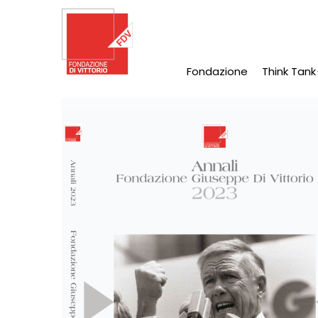
Salta
al
contenuto
principale
Fondazione
Think Tank
Main
Navigation