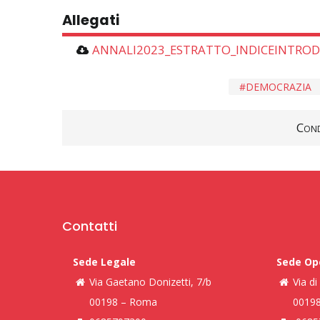
Allegati
ANNALI2023_ESTRATTO_INDICEINTROD
DEMOCRAZIA
Cond
Contatti
Sede Legale
Sede Op
Via Gaetano Donizetti, 7/b
Via d
00198 – Roma
0019