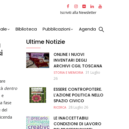
Iscriviti alla Newsletter
nale
Biblioteca
Pubblicazioni
Agenda
Ultime Notizie
a
i
ONLINE I NUOVI
INVENTARI DEGLI
ARCHIVI CGIL TOSCANA
31 Luglio
STORIA E MEMORIA
26
are
rtà
dentro
ESSERE CONTROPOTERE.
L’AZIONE POLITICA NELLO
i e
SPAZIO CIVICO
a fase
28 Luglio 26
RICERCA
e del
vicenda
LE INACCETTABILI
CONDIZIONI DI LAVORO