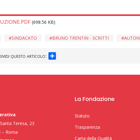
UZIONE.PDF
(698.56 KB)
SINDACATO
BRUNO TRENTIN - SCRITTI
AUTON
SHARE
ividi questo articolo:
La Fondazione
erativa
Statuto
i Santa Teresa, 23
Trasparenza
8 – Roma
Carta della Qualità