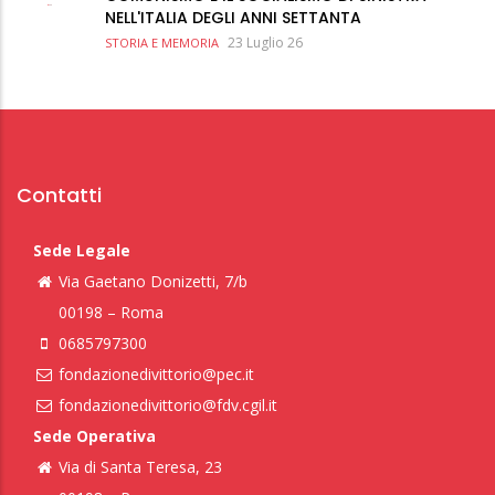
NELL'ITALIA DEGLI ANNI SETTANTA
23 Luglio 26
STORIA E MEMORIA
Contatti
Sede Legale
Via Gaetano Donizetti, 7/b
00198 – Roma
0685797300
fondazionedivittorio@pec.it
fondazionedivittorio@fdv.cgil.it
Sede Operativa
Via di Santa Teresa, 23