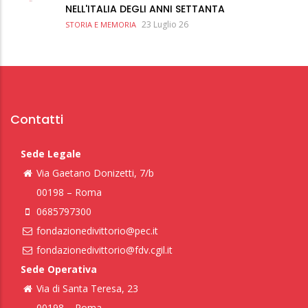
NELL'ITALIA DEGLI ANNI SETTANTA
23 Luglio 26
STORIA E MEMORIA
Contatti
Sede Legale
Via Gaetano Donizetti, 7/b
00198 – Roma
0685797300
fondazionedivittorio@pec.it
fondazionedivittorio@fdv.cgil.it
Sede Operativa
Via di Santa Teresa, 23
00198 – Roma