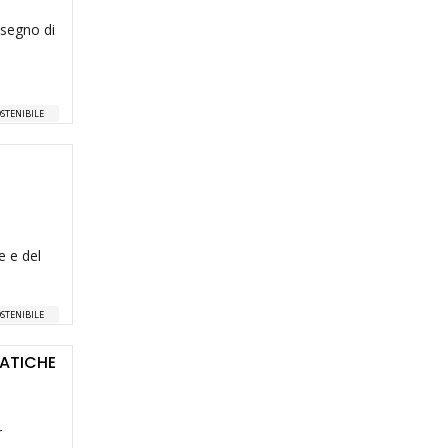
isegno di
STENIBILE
e e del
STENIBILE
RATICHE
r