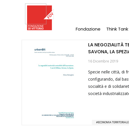
Salta
al
contenuto
principale
Fondazione
Think Tank
Main
Navigation
LA NEGOZIALITÀ TE
SAVONA, LA SPEZI
16 Dicembre 2019
Specie nelle città, di
configurando, dal bas
socialità e di solidari
società industrializzat
ECONOMIA TERRITORIALE