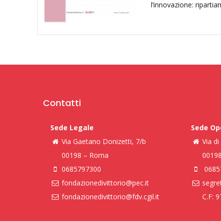
l’innovazione: ripartia
Contatti
Sede Legale
Sede Op
Via Gaetano Donizetti, 7/b
Via d
00198 – Roma
0019
0685797300
0685
fondazionedivittorio@pec.it
segret
fondazionedivittorio@fdv.cgil.it
C.F: 