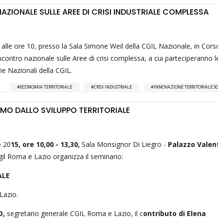
AZIONALE SULLE AREE DI CRISI INDUSTRIALE COMPLESSA
alle ore 10, presso la Sala Simone Weil della CGIL Nazionale, in Corso
incontro nazionale sulle Aree di crisi complessa, a cui parteciperanno l
rie Nazionali della CGIL.
ECONOMIA TERRITORIALE
CRISI INDUSTRIALE
INNOVAZIONE TERRITORIALE SO
AMO DALLO SVILUPPO TERRITORIALE
e
20
15, ore 10,00 - 13,30,
Sala Monsignor Di Liegro -
Palazzo Valen
gil Roma e Lazio organizza il seminario:
ALE
Lazio.
O,
segretario generale CGIL Roma e Lazio, il c
ontributo di Elena