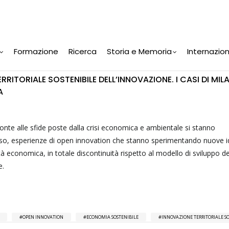
Formazione
Ricerca
Storia e Memoria
Internazio
RRITORIALE SOSTENIBILE DELL’INNOVAZIONE. I CASI DI MIL
A
 fronte alle sfide poste dalla crisi economica e ambientale si stanno
so, esperienze di open innovation che stanno sperimentando nuove i
età economica, in totale discontinuità rispetto al modello di sviluppo de
e.
OPEN INNOVATION
ECONOMIA SOSTENIBILE
INNOVAZIONE TERRITORIALE SO