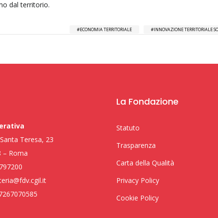
mo dal territorio.
ECONOMIA TERRITORIALE
INNOVAZIONE TERRITORIALE SO
La Fondazione
erativa
Statuto
i Santa Teresa, 23
Trasparenza
8 – Roma
Carta della Qualità
797200
eria@fdv.cgil.it
Privacy Policy
97267070585
Cookie Policy