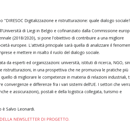
o "DIRESOC Digitalizzazione e ristrutturazione: quale dialogo sociale?
'Università di Liegi in Belgio e cofinanziato dalla Commissione euro
nnale (2018/2020), si pone l'obiettivo di contribuire a una migliore
cietà europee. L'attività principale sarà quella di analizzare il fenome
mprese e mettere in risalto il ruolo del dialogo sociale.
 da esperti ed organizzazioni: università, istituti di ricerca, NGO, sin
lle ristrutturazioni, in una prospettiva che ne promuova le pratiche più
 è quello di migliorare le competenze in materia di relazioni industriali, 
are convergenze e differenze fra i vari sistemi dell’UE. I settori che ver
anche e assicurazioni), postali e della logistica collegata, turismo e
o è Salvo Leonardi.
A DELLA NEWSLETTER DI PROGETTO.