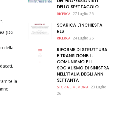
DEI PROFESSIONISTI
DELLO SPETTACOLO
27 Luglio 26
RICERCA
".
SCARICA L'INCHIESTA
RLS
pea (DG
24 Luglio 26
RICERCA
no della
RIFORME DI STRUTTURA
E TRANSIZIONE: IL
COMUNISMO E IL
dacati,
SOCIALISMO DI SINISTRA
NELL'ITALIA DEGLI ANNI
SETTANTA
tramite la
23 Luglio
STORIA E MEMORIA
ranno
26