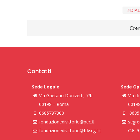
DIA
Cond
Contatti
Sede Legale
Sede Op
Via Gaetano Donizetti, 7/b
Via d
00198 – Roma
0019
0685797300
0685
fondazionedivittorio@pec.it
segret
fondazionedivittorio@fdv.cgil.it
C.F: 