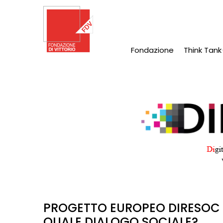
Salta
al
contenuto
principale
Fondazione
Think Tank
Main
Navigation
PROGETTO EUROPEO DIRESOC D
QUALE DIALOGO SOCIALE?