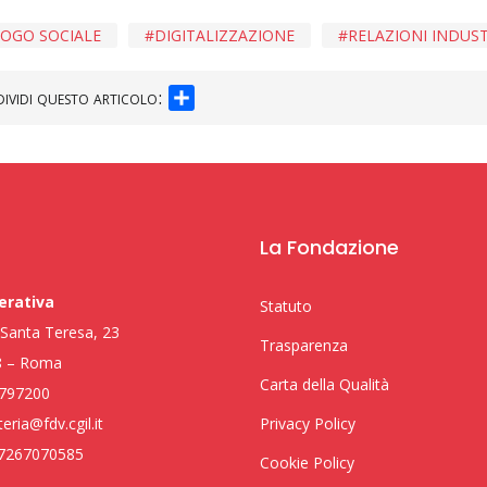
LOGO SOCIALE
DIGITALIZZAZIONE
RELAZIONI INDUST
SHARE
ividi questo articolo:
La Fondazione
erativa
Statuto
i Santa Teresa, 23
Trasparenza
8 – Roma
Carta della Qualità
797200
eria@fdv.cgil.it
Privacy Policy
97267070585
Cookie Policy