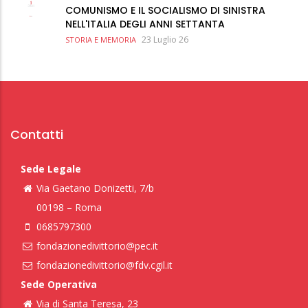
COMUNISMO E IL SOCIALISMO DI SINISTRA
NELL'ITALIA DEGLI ANNI SETTANTA
23 Luglio 26
STORIA E MEMORIA
Contatti
Sede Legale
Via Gaetano Donizetti, 7/b
00198 – Roma
0685797300
fondazionedivittorio@pec.it
fondazionedivittorio@fdv.cgil.it
Sede Operativa
Via di Santa Teresa, 23