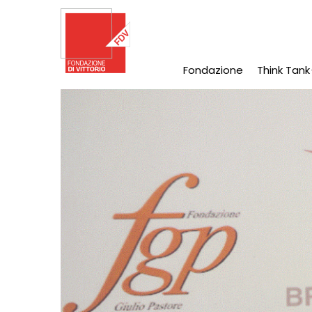
Salta
al
contenuto
principale
Fondazione
Think Tank
Main
Navigation