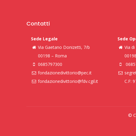
Contatti
Sede Legale
Sede Op
Via Gaetano Donizetti, 7/b
Via d
00198 – Roma
0019
0685797300
0685
fondazionedivittorio@pec.it
segret
fondazionedivittorio@fdv.cgil.it
C.F: 
© Co