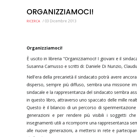
ORGANIZZIAMOCI!
/
03 Dicembre 2013
RICERCA
Organizziamoci!
È uscito in libreria “Organizziamoci! I giovani e il sindaca
Susanna Camusso e scritti di: Daniele Di Nunzio, Claudia
Nell'era della precarietà il sindacato potrà avere ancora
disperso, sempre più diffuso, sembra una missione impo
sindacale e la rappresentanza del sindacato sembra assot
in questo libro, attraverso uno spaccato delle mille rea
Questo è il bilancio di un percorso di sperimentazione
generazioni e per rendere più visibili i soggetti c
insegnamenti utili a ricomporre una rappresentanza sempr
alle nuove generazioni, a mettersi in rete e partecip