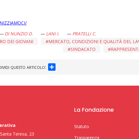
NIZZIAMOCI/
DI NUNZIO D.
LANI I.
PRATELLI C.
RO DEI GIOVANI
MERCATO, CONDIZIONI E QUALITÀ DEL L
SINDACATO
RAPPRESENT
SHARE
ividi questo articolo:
La Fondazione
erativa
Statuto
i Santa Teresa, 23
Trasparenza