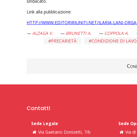
sindacato.
Link alla pubblicazione:
HTTP://WWW.EDITORIRIUNITI.NET/ILARIA-LANI-ORGA
ALZAGA V.
BRUNETTI A.
COPPOLA A.
PRECARIETÀ
CONDIZIONE DI LAVO
Cond
Contatti
Sede Legale
Sede Op
Via Gaetano Donizetti, 7/b
Via d