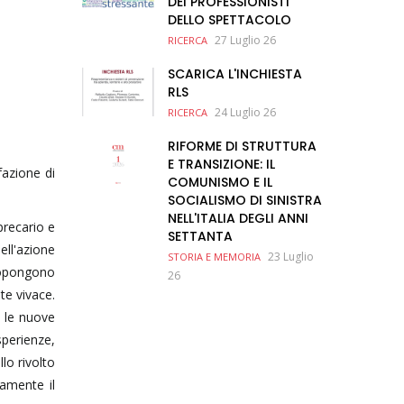
DEI PROFESSIONISTI
DELLO SPETTACOLO
27 Luglio 26
RICERCA
SCARICA L'INCHIESTA
RLS
24 Luglio 26
RICERCA
RIFORME DI STRUTTURA
E TRANSIZIONE: IL
efazione di
COMUNISMO E IL
SOCIALISMO DI SINISTRA
NELL'ITALIA DEGLI ANNI
precario e
SETTANTA
ell'azione
23 Luglio
STORIA E MEMORIA
propongono
26
te vivace.
e le nuove
perienze,
lo rivolto
damente il