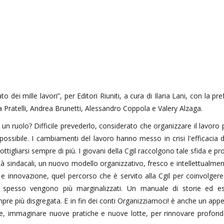
to dei mille lavori”, per Editori Riuniti, a cura di Ilaria Lani, con la pr
 Pratelli, Andrea Brunetti, Alessandro Coppola e Valery Alzaga.
 un ruolo? Difficile prevederlo, considerato che organizzare il lavoro 
ssibile. I cambiamenti del lavoro hanno messo in crisi l'efficacia d
tigliarsi sempre di più. I giovani della Cgil raccolgono tale sfida e 
ltà sindacali, un nuovo modello organizzativo, fresco e intellettualmen
 e innovazione, quel percorso che è servito alla Cgil per coinvolger
he spesso vengono più marginalizzati. Un manuale di storie ed es
e più disgregata. E in fin dei conti Organizziamoci! è anche un appel
are, immaginare nuove pratiche e nuove lotte, per rinnovare profon