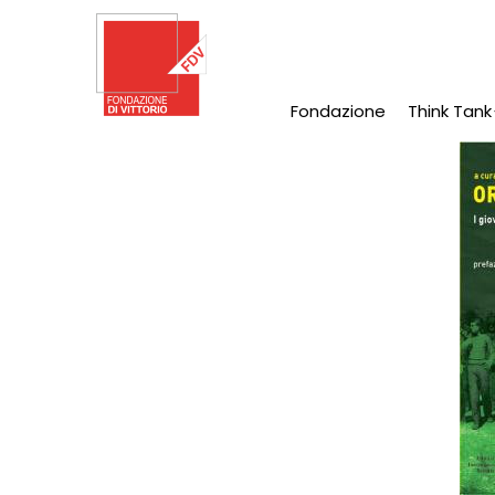
Salta
al
contenuto
principale
Fondazione
Think Tank
Main
Navigation