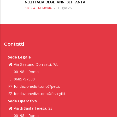
NELL'ITALIA DEGLI ANNI SETTANTA
23 Luglio 26
STORIA E MEMORIA
Contatti
Sede Legale
Via Gaetano Donizetti, 7/b
00198 – Roma
0685797300
fondazionedivittorio@pec.it
fondazionedivittorio@fdv.cgil.it
Sede Operativa
Via di Santa Teresa, 23
00198 – Roma