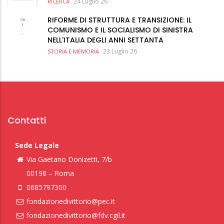
24 Luglio 26
RICERCA
RIFORME DI STRUTTURA E TRANSIZIONE: IL
COMUNISMO E IL SOCIALISMO DI SINISTRA
NELL'ITALIA DEGLI ANNI SETTANTA
23 Luglio 26
STORIA E MEMORIA
Contatti
Sede Legale
Via Gaetano Donizetti, 7/b
00198 – Roma
0685797300
fondazionedivittorio@pec.it
fondazionedivittorio@fdv.cgil.it