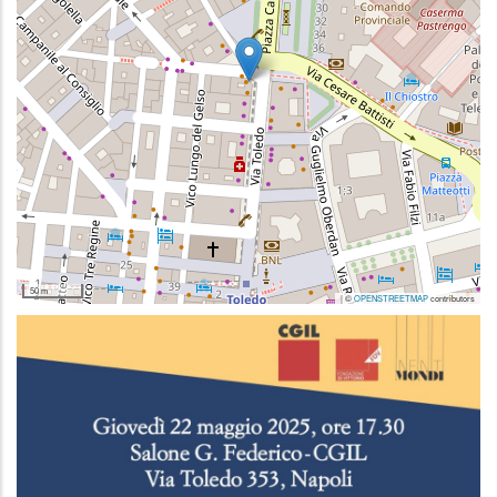
50 m
| ©
OPENSTREETMAP
contributors