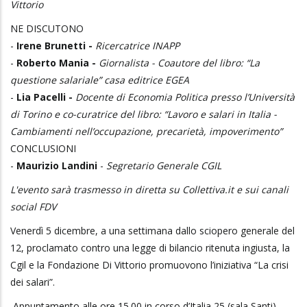
Vittorio
NE DISCUTONO
-
Irene Brunetti -
Ricercatrice INAPP
-
Roberto Mania -
Giornalista - Coautore del libro: “La
questione salariale” casa editrice EGEA
-
Lia Pacelli -
Docente di Economia Politica presso l’Università
di Torino e co-curatrice del libro: “Lavoro e salari in Italia -
Cambiamenti nell’occupazione, precarietà, impoverimento”
CONCLUSIONI
-
Maurizio Landini
-
Segretario Generale CGIL
L'evento sarà trasmesso in diretta su Collettiva.it e sui canali
social FDV
Venerdì 5 dicembre, a una settimana dallo sciopero generale del
12, proclamato contro una legge di bilancio ritenuta ingiusta, la
Cgil e la Fondazione Di Vittorio promuovono l’iniziativa “La crisi
dei salari”.
Appuntamento alle ore 15.00 in corso d’Italia 25 (sala Santi),