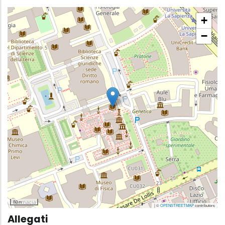
+
−
50 m
| ©
OPENSTREETMAP
contributors
Allegati