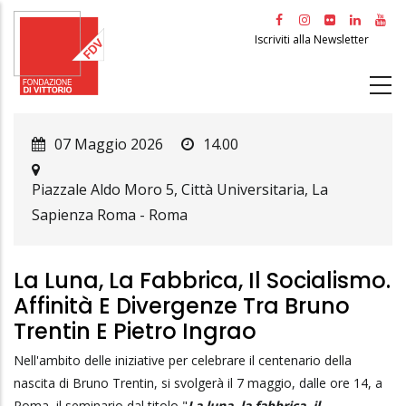
Salta
al
Iscriviti alla Newsletter
contenuto
principale
07 Maggio 2026
14.00
Piazzale Aldo Moro 5, Città Universitaria, La
Sapienza Roma
-
Roma
La Luna, La Fabbrica, Il Socialismo.
Affinità E Divergenze Tra Bruno
Trentin E Pietro Ingrao
Nell'ambito delle iniziative per celebrare il centenario della
nascita di Bruno Trentin, si svolgerà il 7 maggio, dalle ore 14, a
Roma, il seminario dal titolo "
La luna, la fabbrica, il