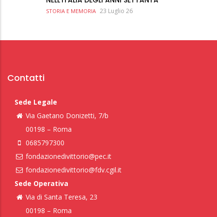
NELL'ITALIA DEGLI ANNI SETTANTA
23 Luglio 26
STORIA E MEMORIA
Contatti
Sede Legale
Via Gaetano Donizetti, 7/b
00198 – Roma
0685797300
fondazionedivittorio@pec.it
fondazionedivittorio@fdv.cgil.it
Sede Operativa
Via di Santa Teresa, 23
00198 – Roma